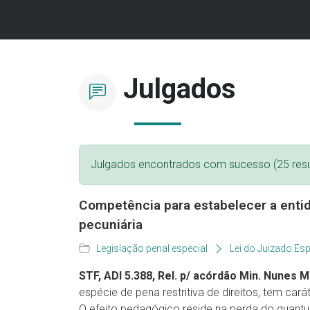
Julgados
Julgados encontrados com sucesso (25 resu
Competência para estabelecer a entid
pecuniária
Legislação penal especial
Lei do Juizado Esp
STF, ADI 5.388, Rel. p/ acórdão Min. Nunes Ma
espécie de pena restritiva de direitos, tem cará
O efeito pedagógico reside na perda do quantu