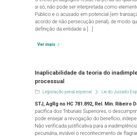
si só, não pode ser interpretada como element
Público e o acusado em potencial (em transaç
acordo de não persecução penal), de modo que 
definição da entidade a [...]
Ver mais
Inaplicabilidade da teoria do inadimp
processual
Legislação penal especial
Lei do Juizado Esp
STJ, AgRg no HC 781.892, Rel. Min. Ribeiro Da
pacífica dos Tribunais Superiores, o descumpri
pode ensejar a revogação do benefício, inde
Não verificada justificativa para a inadimplênc
pecuniária, inviável o reconhecimento de flagra