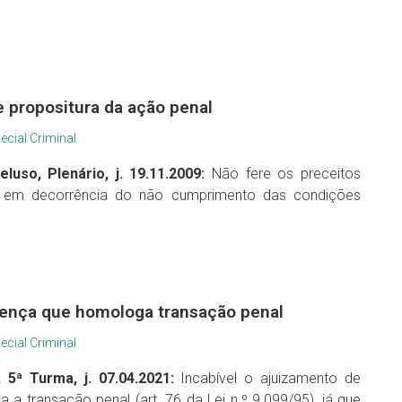
 propositura da ação penal
ecial Criminal
uso, Plenário, j. 19.11.2009:
Não fere os preceitos
al em decorrência do não cumprimento das condições
ntença que homologa transação penal
ecial Criminal
, 5ª Turma, j. 07.04.2021:
Incabível o ajuizamento de
 a transação penal (art. 76 da Lei n.º 9.099/95), já que