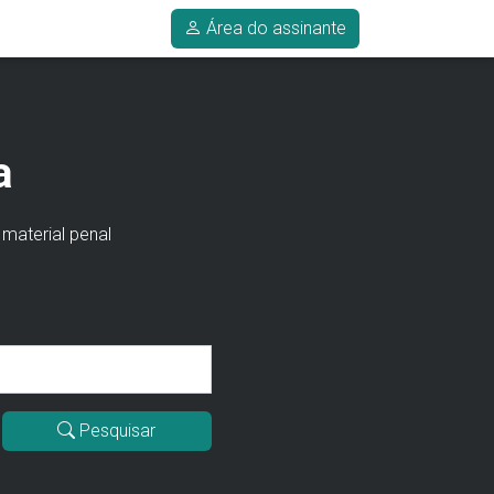
Área do assinante
a
 material penal
Pesquisar