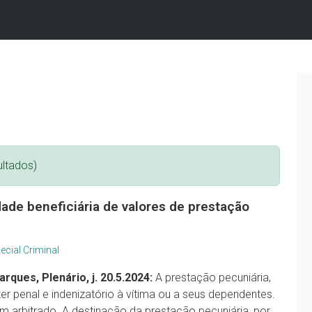
ltados)
ade beneficiária de valores de prestação
ecial Criminal
rques, Plenário, j. 20.5.2024:
A prestação pecuniária,
ter penal e indenizatório à vítima ou a seus dependentes.
m arbitrado. A destinação da prestação pecuniária, por