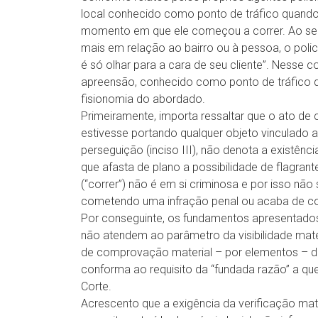
local conhecido como ponto de tráfico quando
momento em que ele começou a correr. Ao ser 
mais em relação ao bairro ou à pessoa, o polic
é só olhar para a cara de seu cliente”. Nesse 
apreensão, conhecido como ponto de tráfico
fisionomia do abordado.
Primeiramente, importa ressaltar que o ato de 
estivesse portando qualquer objeto vinculado a
perseguição (inciso III), não denota a existênc
que afasta de plano a possibilidade de flagra
(“correr”) não é em si criminosa e por isso não
cometendo uma infração penal ou acaba de com
Por conseguinte, os fundamentos apresentados p
não atendem ao parâmetro da visibilidade mater
de comprovação material – por elementos – de s
conforma ao requisito da “fundada razão” a qu
Corte.
Acrescento que a exigência da verificação mater