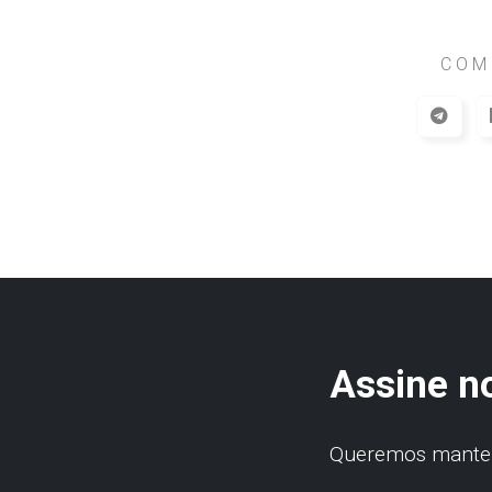
COM
Assine n
Queremos manter 