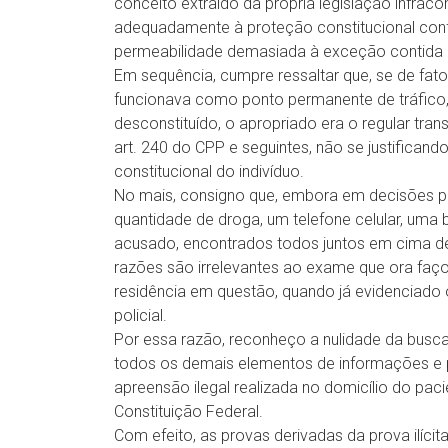
conceito extraído da própria legislação infraco
adequadamente à proteção constitucional confer
permeabilidade demasiada à exceção contida no
Em sequência, cumpre ressaltar que, se de fato 
funcionava como ponto permanente de tráfico,
desconstituído, o apropriado era o regular tran
art. 240 do CPP e seguintes, não se justificand
constitucional do indivíduo.
No mais, consigno que, embora em decisões 
quantidade de droga, um telefone celular, uma
acusado, encontrados todos juntos em cima de
razões são irrelevantes ao exame que ora faço
residência em questão, quando já evidenciado
policial.
Por essa razão, reconheço a nulidade da busca
todos os demais elementos de informações e 
apreensão ilegal realizada no domicílio do pacie
Constituição Federal.
Com efeito, as provas derivadas da prova ilíci