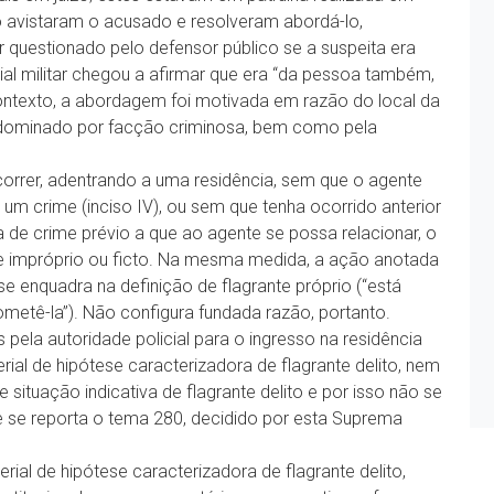
 avistaram o acusado e resolveram abordá-lo,
questionado pelo defensor público se a suspeita era
ial militar chegou a afirmar que era “da pessoa também,
contexto, a abordagem foi motivada em razão do local da
 dominado por facção criminosa, bem como pela
correr, adentrando a uma residência, sem que o agente
 um crime (inciso IV), ou sem que tenha ocorrido anterior
ia de crime prévio a que ao agente se possa relacionar, o
nte impróprio ou ficto. Na mesma medida, a ação anotada
 se enquadra na definição de flagrante próprio (“está
etê-la”). Não configura fundada razão, portanto.
ela autoridade policial para o ingresso na residência
ial de hipótese caracterizadora de flagrante delito, nem
ituação indicativa de flagrante delito e por isso não se
e se reporta o tema 280, decidido por esta Suprema
ial de hipótese caracterizadora de flagrante delito,