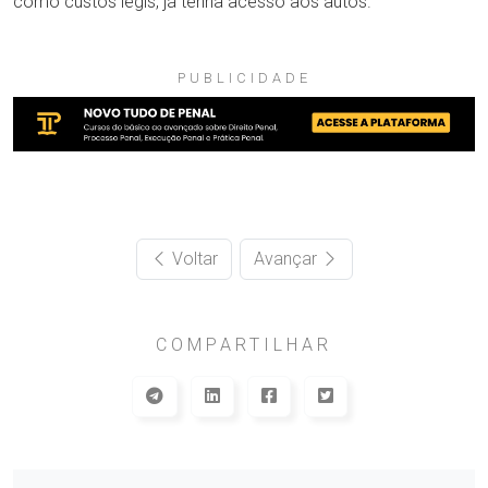
como custos legis, já tenha acesso aos autos.
PUBLICIDADE
Voltar
Avançar
COMPARTILHAR