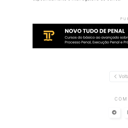
PU
Volt
COM