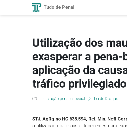
Tudo de Penal
Utilização dos ma
exasperar a pena-b
aplicação da caus
tráfico privilegiado
Legislação penal especial
Lei de Drogas
STJ, AgRg no HC 635.594, Rel. Min. Nefi Cord
a utilização dos maus antecedentes para exa