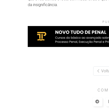
da insignificância.
PU
Volt
COM