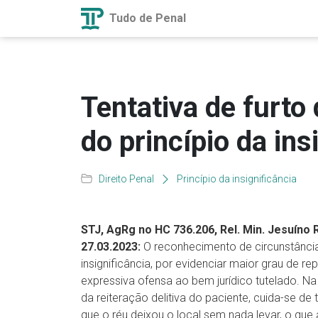
Tudo de Penal
Tentativa de furto 
do princípio da ins
Direito Penal
Princípio da insignificância
STJ, AgRg no HC 736.206, Rel. Min. Jesuíno
27.03.2023:
O reconhecimento de circunstância q
insignificância, por evidenciar maior grau de
expressiva ofensa ao bem jurídico tutelado. Na 
da reiteração delitiva do paciente, cuida-se 
que o réu deixou o local sem nada levar, o que 