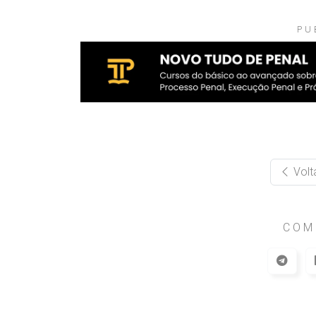
PU
Volt
COM