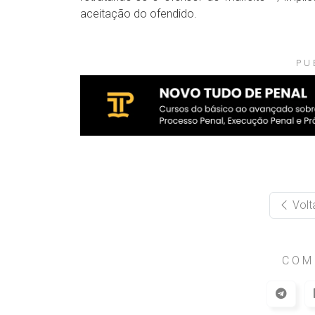
aceitação do ofendido.
PU
Volt
COM