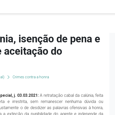
nia, isenção de pena e
 aceitação do
al)
Crimes contra a honra
ecial, j. 03.03.2021:
A retratação cabal da calúnia, feita
eta e irrestrita, sem remanescer nenhuma dúvida ou
stamente o de desdizer as palavras ofensivas à honra,
ca a extinção da punibilidade do agente e independe da