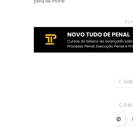
pena de morte.
PU
Volt
COM