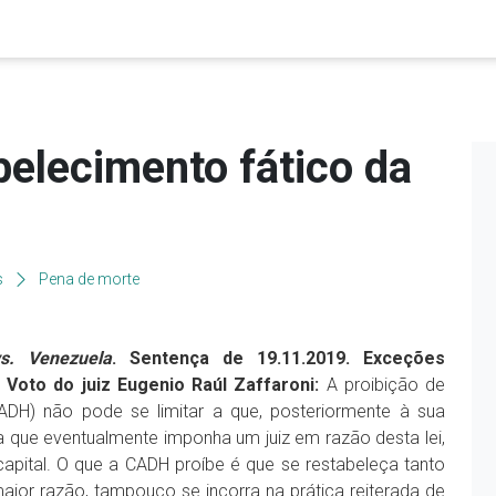
belecimento fático da
s
Pena de morte
s. Venezuela
. Sentença de 19.11.2019. Exceções
 Voto do juiz Eugenio Raúl Zaffaroni:
A proibição de
ADH) não pode se limitar a que, posteriormente à sua
 a que eventualmente imponha um juiz em razão desta lei,
capital. O que a CADH proíbe é que se restabeleça tanto
aior razão, tampouco se incorra na prática reiterada de