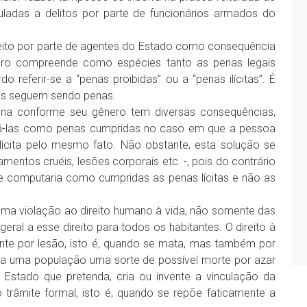
ladas a delitos por parte de funcionários armados do
eito por parte de agentes do Estado como consequência
ero compreende como espécies tanto as penas legais
o referir-se a “penas proibidas” ou a “penas ilícitas”. É
itas seguem sendo penas.
pena conforme seu gênero tem diversas consequências,
á-las como penas cumpridas no caso em que a pessoa
ícita pelo mesmo fato. Não obstante, esta solução se
mentos cruéis, lesões corporais etc. -, pois do contrário
e computaria como cumpridas as penas lícitas e não as
uma violação ao direito humano à vida, não somente das
l a esse direito para todos os habitantes. O direito à
nte por lesão, isto é, quando se mata, mas também por
oda uma população uma sorte de possível morte por azar
 Estado que pretenda, cria ou invente a vinculação da
o trâmite formal, isto é, quando se repõe faticamente a