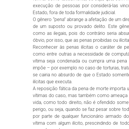
execução de pessoas por considerá-las vincu
Estado, fora de toda formalidade judicial.
O gênero “pena” abrange a afetação de um dir
de um suposto ou provado delito. Este gên
como as ilegais, pois do contrário seria absurd
óbvio, por isso, que as penas proibidas ou ilíc
Reconhecer às penas ilícitas o caráter de 
como entre outras a necessidade de comput
vítima seja condenada ou cumpra uma pena l
impõe – por exemplo no caso de torturas, trata
se cairia no absurdo de que o Estado soment
ilícitas que executa.
A reposição fática da pena de morte importa 
vítimas do caso, mas também como ameaça gera
vida, como todo direito, não é ofendido some
perigo, ou seja, quando se faz pesar sobre t
por parte de qualquer funcionário armado do
vítima com algum ilícito, prescindindo de tod