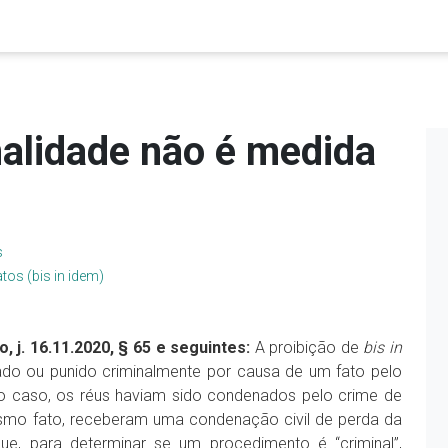
nalidade não é medida
s
os (bis in idem)
o, j. 16.11.2020, § 65 e seguintes:
A proibição de
bis in
ado ou punido criminalmente por causa de um fato pelo
No caso, os réus haviam sido condenados pelo crime de
esmo fato, receberam uma condenação civil de perda da
que, para determinar se um procedimento é “criminal”,