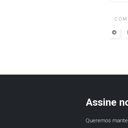
COM
Assine n
Queremos manter 