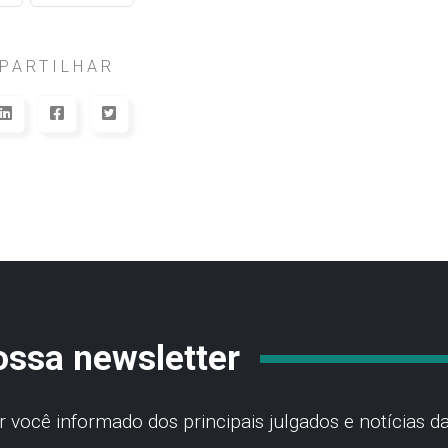
PARTILHAR
ossa newsletter
você informado dos principais julgados e notícias da