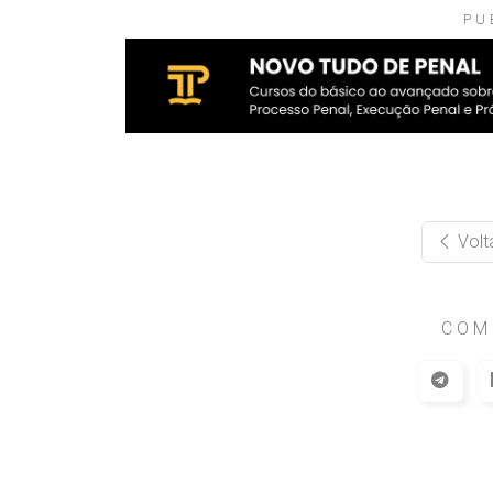
PU
Volt
COM