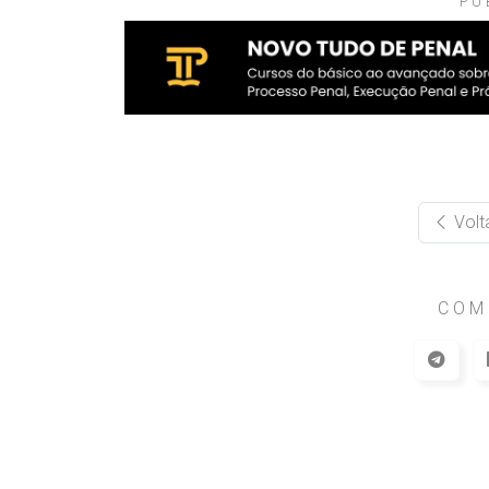
PU
Volt
COM