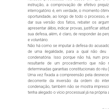
instrução, a comprovação de efetivo preju
interrogatório é, em verdade, o momento ótimo 
oportunidade, ao longo de todo o processo, em
dar sua versão dos fatos, rebater os argum
apresentar álibis, indicar provas, justificar ati
sua defesa, além, é claro, de responder às pe
e voluntário.
Não há como se imputar à defesa do acusado 
de uma ilegalidade, para a qual não deu
condenatória. Isso porque não há, num pr
resultante de um procedimento que não r
determinadas garantias constitucionais do réu 
Uma vez fixada a compreensão pela desnecess
decorrente da inversão da ordem do inte
condenação, também não se mostra imprescind
tenha alegado o vício processual já na própria 