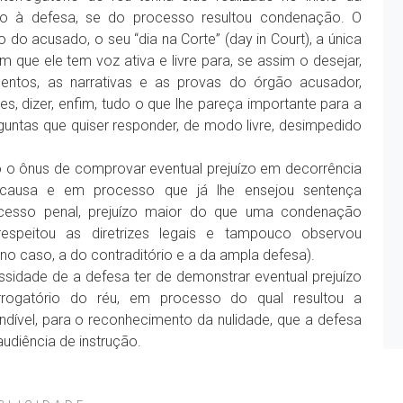
ízo à defesa, se do processo resultou condenação. O
do acusado, o seu “dia na Corte” (day in Court), a única
 que ele tem voz ativa e livre para, se assim o desejar,
entos, as narrativas e as provas do órgão acusador,
tudes, dizer, enfim, tudo o que lhe pareça importante para a
rguntas que quiser responder, de modo livre, desimpedido
o ônus de comprovar eventual prejuízo em decorrência
 causa e em processo que já lhe ensejou sentença
ocesso penal, prejuízo maior do que uma condenação
espeitou as diretrizes legais e tampouco observou
(no caso, a do contraditório e a da ampla defesa).
idade de a defesa ter de demonstrar eventual prejuízo
rrogatório do réu, em processo do qual resultou a
ível, para o reconhecimento da nulidade, que a defesa
audiência de instrução.