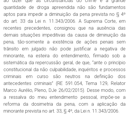
ao dizer que as circunstâncias do crime e a grande
quantidade de droga apreendida não são fundamentos
aptos para impedir a diminuição da pena prevista no § 4º
do art. 33 da Lei n. 11.343/2006. A Suprema Corte, em
recentes precedentes, consignou que na ausência das
demais situações impeditivas da causa de diminuição da
pena, tão-somente a existência de ações penais sem
trânsito em julgado não pode justificar a negativa de
minorante, na esteira do entendimento, firmado sob a
sistemática da repercussão geral, de que, “ante o princípio
constitucional da não culpabilidade, inquéritos e processos
criminais em curso são neutros na definição dos
antecedentes criminais” (RE 591.054, Tema 129, Relator
Marco Aurélio, Pleno, DJe 26/02/2015). Desse modo, com
a ressalva do meu entendimento pessoal, impõe-se a
reforma da dosimetria da pena, com a aplicação da
minorante prevista no art. 33, § 4º, da Lei n. 11.343/2006.