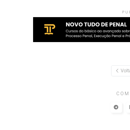
PU
Volt
COM