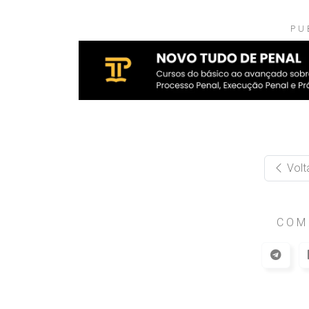
PU
Volt
COM