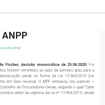
o ANPP
secução penal
lix Fischer, decisão monocrática de 25.06.2020:
Foi
tos fossem remetidos ao juízo de primeiro grau para a
 persecução penal, na forma da Lei 13.964/2019 (Lei
ntra em fase recursal. O MPF embasou seu parecer –
o Conselho de Procuradores-Gerais, segundo o qual “Cabe
orridos antes da vigência da Lei nº 13.964/2019, desde