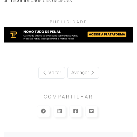
unirrecorribilidade das decisões.
PUBLICIDADE
Voltar
Avançar
COMPARTILHAR