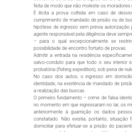
feita de modo que não moleste os moradores mai
É ilícita a prova colhida em caso de desvi
cumprimento de mandado de prisão ou de busc
hipótese de ingresso sem prévia autorização 
agente responsável pela diligência deve sempr
– para o qual excepcionalmente se restring
possibilidade de encontro fortuito de provas.
Admitir a entrada na residência especificame
salvo-conduto para que todo o seu interior s
probatória (fishing expedition), sob pena de nu
No caso dos autos, o ingresso em domicílio
identidade, na existência de mandado de pris
a realização das buscas.
O primeiro fundamento – crime de falsa identid
no momento em que ingressaram no lar, os mil
anteriormente à guarnição os dados pess
constatado. Não existia, portanto, situação 
domiciliar para efetuar-se a prisão do pacien