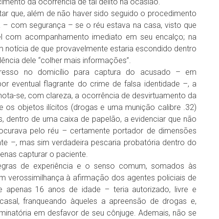
mento da ocorrência de tal delito na ocasião.
ar que, além de não haver sido seguido o procedimento
ia – com segurança – se o réu estava na casa, visto que
óvel com acompanhamento imediato em seu encalço; na
notícia de que provavelmente estaria escondido dentro
ência dele “colher mais informações”.
gresso no domicílio para captura do acusado – em
r eventual flagrante do crime de falsa identidade –, a
 nota-se, com clareza, a ocorrência de desvirtuamento da
os objetos ilícitos (drogas e uma munição calibre .32)
 dentro de uma caixa de papelão, a evidenciar que não
ocurava pelo réu – certamente portador de dimensões
iente –, mas sim verdadeira pescaria probatória dentro do
penas capturar o paciente.
regras de experiência e o senso comum, somados às
 verossimilhança à afirmação dos agentes policiais de
apenas 16 anos de idade – teria autorizado, livre e
 casal, franqueando àqueles a apreensão de drogas e,
minatória em desfavor de seu cônjuge. Ademais, não se