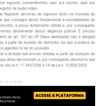
e suposto consentimento, quer por escrito, quer por
gistro de áudio-vídeo.
e flagrante decorreu de ingresso ilícito na moradia do
l que consagra direito fundamental à inviolabilidade do
concreto, a prova ilicitamente obtida e, por conseguinte,
ntes diretamente dessa diligência policial. É preciso
ime do art. 307 do CP (falsa identidade) não é atingida
s a partir da invasão de domicílio, eis que a prática do
 dos agentes no lar do acusado.
a ilicitude das provas obtidas a partir da violação do
ue delas decorreram, e, por conseguinte, absolvê-lo das
put, da Lei n. 11.343/2006 e 14 da Lei n. 10.826/2003.
BLICIDADE