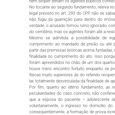
nem sequer tinham os agentes públicos conheci
No tocante ao segundo fundamento, releva not
legal previsto no art. 293 do CPP, não se sab
não fugiu da guarnição para dentro do im
verdade, o acusado tomou rumo ignorado, com 
do cemitério, mas os agentes foram até a resid
Mesmo se admitida a possibilidade de in
cumprimento ao mandado de prisão ou até po
partir das premissas teóricas acima fundadas,
finalidade no cumprimento do ato. Isso porque 
foram apreendidos no chão de um dos quartos,
houve mero encontro fortuito enquanto se pr
físicas muito superiores às do referido recip
lar, totalmente desvinculada da finalidade de a
Por fim, quanto ao último fundamento, as 
peculiaridades do caso concreto, não conferem
que a esposa do paciente – adolescente de 
voluntariamente, o ingresso no domicílio do
consequentemente, a formação de prova incri