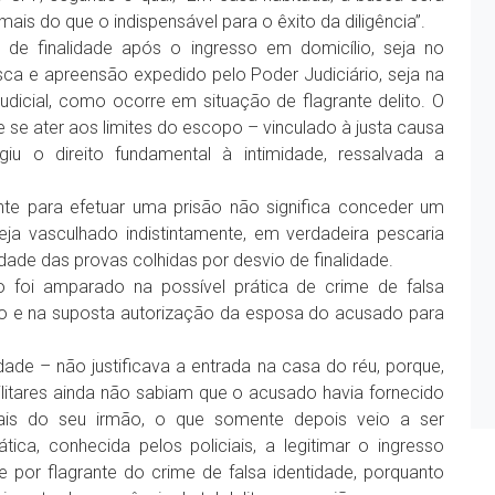
s do que o indispensável para o êxito da diligência”.
o de finalidade após o ingresso em domicílio, seja no
a e apreensão expedido pelo Poder Judiciário, seja na
judicial, como ocorre em situação de flagrante delito. O
e se ater aos limites do escopo – vinculado à justa causa
iu o direito fundamental à intimidade, ressalvada a
nte para efetuar uma prisão não significa conceder um
eja vasculhado indistintamente, em verdadeira pescaria
lidade das provas colhidas por desvio de finalidade.
 foi amparado na possível prática de crime de falsa
ão e na suposta autorização da esposa do acusado para
ade – não justificava a entrada na casa do réu, porque,
itares ainda não sabiam que o acusado havia fornecido
oais do seu irmão, o que somente depois veio a ser
fática, conhecida pelos policiais, a legitimar o ingresso
te por flagrante do crime de falsa identidade, porquanto