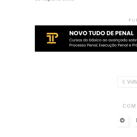
PU
Volt
COM