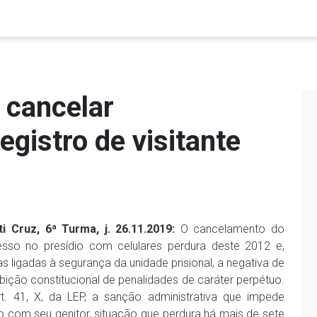
 cancelar
egistro de visitante
i Cruz, 6ª Turma, j. 26.11.2019:
O cancelamento do
gresso no presídio com celulares perdura deste 2012 e,
s ligadas à segurança da unidade prisional, a negativa de
ção constitucional de penalidades de caráter perpétuo.
 art. 41, X, da LEP, a sanção administrativa que impede
o com seu genitor, situação que perdura há mais de sete