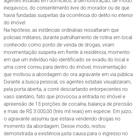
agentes estatais em domicílios, a demonstração, de modo
inequívoco, do consentimento livre do morador ou de que
havia fundadas suspeitas da ocorrência do delito no interior
do imóvel.
Na hipótese, as instâncias ordinárias ressaltaram que
policiais militares, durante patrulhamento de rotina em local
conhecido como ponto de venda de drogas, viram
movimentação suspeita em frente à residência, momento
em que um indivíduo não identificado se evadiu do local e
uma corré correu para dentro do imóvel, movimentação
que motivou a abordagem do ora agravante em via pública.
Durante a busca pessoal, os agentes estatais visualizaram,
pela porta aberta, a corré descartando entorpecentes no
vaso sanitário, fato que provocou a entrada no imóvel e
apreensão de 13 porções de cocaína, balança de precisão
e mais de R$ 3.000,00 (três mil reais) em espécie. Em juízo,
o agravante assumiu que estava vendendo drogas no
momento da abordagem. Desse modo, restou
demonstrada a existência justa causa para o ingresso no