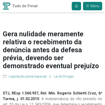
Tudo de Penal
Menu
Gera nulidade meramente
relativa o recebimento da
denúncia antes da defesa
prévia, devendo ser
demonstrado eventual prejuízo
Legislação penal especial
Lei de Drogas
STJ, REsp 1.560.937, Rel. Min. Rogerio Schietti Cruz, 6ª
Turma, j. 01.02.2015:
A inobservância do rito previsto no
art. 55 da Lei n. 11.343/2006, que determina o recebimento