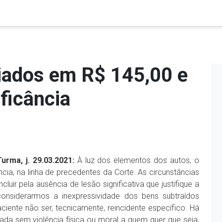
liados em R$ 145,00 e
ificância
Turma, j. 29.03.2021:
À luz dos elementos dos autos, o
ância, na linha de precedentes da Corte. As circunstâncias
ir pela ausência de lesão significativa que justifique a
considerarmos a inexpressividade dos bens subtraídos
ciente não ser, tecnicamente, reincidente específico. Há
cada sem violência física ou moral a quem quer que seja,