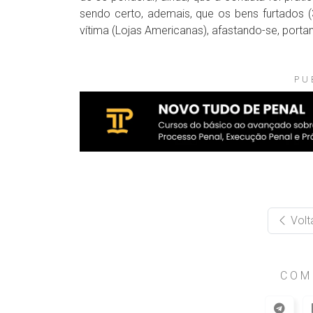
sendo certo, ademais, que os bens furtados (
vítima (Lojas Americanas), afastando-se, portant
PU
Volt
COM