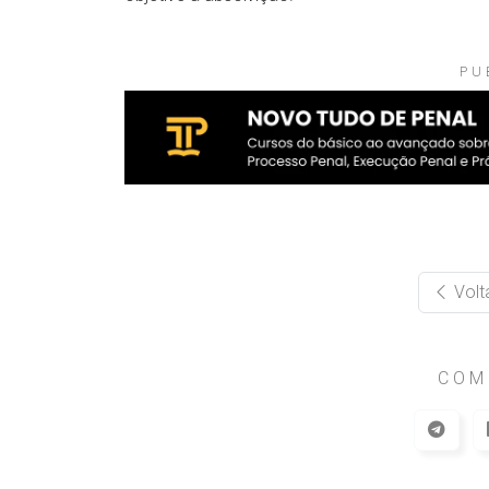
PU
Volt
COM