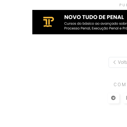
PU
Volt
COM