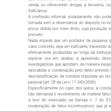
venda ou oferecendo drogas a terceiros; ou 
traficância.
A confissão informal, isoladamente, não pode 
tomada sem a observância do disposto no inciso
prova obtida por meio ilícito, cuja produção
preceito.
Nada impede que um portador de pequena qu
caso concreto, seja um traficante, travestido
efetivamente produzidas ao longo da instruçã
espécie ora em análise, a apreensão dess
investigatórias que apontem, de maneira inequ
descabida a condenação pelo delito previsto n
desclassificação da conduta imputada ao rec
pessoal (art. 28 da Lei n. 11.343/2006).
Especificamente no caso dos autos, a conclu
não demanda o revolvimento de matéria fático
a teor do enunciado na Súmula n. 7 do STJ
revaloração de fatos incontroversos que já 