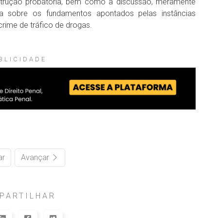
strução probatória, bem como a discussão, meramente
ada sobre os fundamentos apontados pelas instâncias
crime de tráfico de drogas.
BLICIDADE
ar
Avançar
PARTILHAR