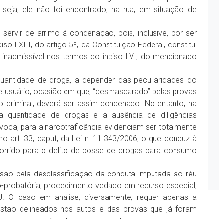
seja, ele não foi encontrado, na rua, em situação de
servir de arrimo à condenação, pois, inclusive, por ser
 LXIII, do artigo 5º, da Constituição Federal, constitui
 é inadmissível nos termos do inciso LVI, do mencionado
antidade de droga, a depender das peculiaridades do
 de usuário, ocasião em que, “desmascarado” pelas provas
o criminal, deverá ser assim condenado. No entanto, na
a quantidade de drogas e a ausência de diligências
ívoca, para a narcotraficância evidenciam ser totalmente
o art. 33, caput, da Lei n. 11.343/2006, o que conduz à
orrido para o delito de posse de drogas para consumo
são pela desclassificação da conduta imputada ao réu
-probatória, procedimento vedado em recurso especial,
. O caso em análise, diversamente, requer apenas a
estão delineados nos autos e das provas que já foram