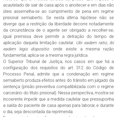
acautelado de sair de casa após o anoitecer e em dias não
úteis assemelha-se ao cumprimento de pena em regime
prisional semiaberto. Se nesta última hipótese não se
diverge que a restrição da liberdade decorre notadamente
da circunstância de o agente ser obrigado a recolher-se,
igual premissa deve permitir a detração do tempo de
aplicação daquela limitação cautelar.
Ubi
eadem
ratio
,
ibi
eadem
legis
dispositio
: onde existe a mesma razão
fundamental, aplica-se a mesma regra jurídica.
O Superior Tribunal de Justiça, nos casos em que há a
configuração dos requisitos do art. 312 do Código de
Processo Penal, admite que a condenação em regime
semiaberto produza efeitos antes do trânsito em julgado da
sentença (prisão preventiva compatibilizada com o regime
carcerário do título prisional). Nessa perspectiva, mostra-se
incoerente impedir que a medida cautelar que pressuponha
a saída do paciente de casa apenas para laborar, e durante
o dia, seja descontada da reprimenda.