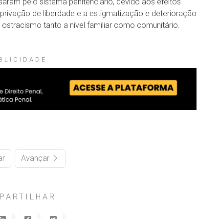
ram pelo sistema penitenciário, devido aos efeitos
privação de liberdade e a estigmatização e deterioração
ostracismo tanto a nível familiar como comunitário.
BLICIDADE
ar
Avançar
PARTILHAR