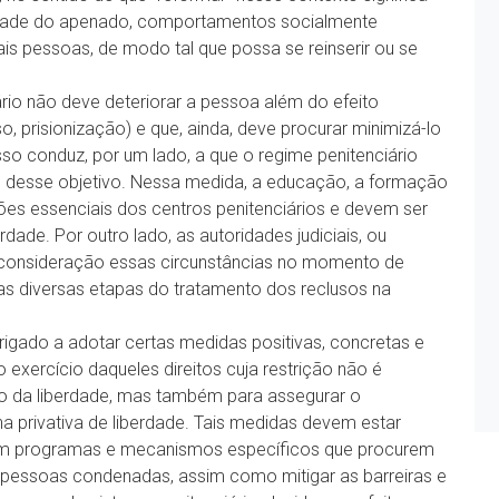
gnidade do apenado, comportamentos socialmente
is pessoas, de modo tal que possa se reinserir ou se
ário não deve deteriorar a pessoa além do efeito
so, prisionização) e que, ainda, deve procurar minimizá-lo
sso conduz, por um lado, a que o regime penitenciário
desse objetivo. Nessa medida, a educação, a formação
ções essenciais dos centros penitenciários e devem ser
dade. Por outro lado, as autoridades judiciais, ou
m consideração essas circunstâncias no momento de
 as diversas etapas do tratamento dos reclusos na
igado a adotar certas medidas positivas, concretas e
 exercício daqueles direitos cuja restrição não é
ão da liberdade, mas também para assegurar o
 privativa de liberdade. Tais medidas devem estar
lvem programas e mecanismos específicos que procurem
pessoas condenadas, assim como mitigar as barreiras e