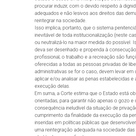
procurar induzir, com o devido respeito à di
adequados e não lesivos aos direitos das dema
reintegrar na sociedade.
Isso implica, portanto, que o sistema penitenci
inevitável de toda institucionalização (neste ca
ou neutralizá-lo na maior medida do possível. I
deva ser desenhado e propenda à consecução 
profissional, o trabalho e a recreação são fun
oferecidas a todas as pessoas privadas de liber
administrativas se for o caso, devem levar e
aplicar e/ou analisar as penas estabelecidas e
execução delas.
Em suma, a Corte estima que o Estado está obr
orientadas, para garantir não apenas o gozo e o
consequência ineludível da situação de privaç
cumprimento da finalidade da execução da pena
inseridas em políticas públicas que desenvo
uma reintegração adequada na sociedade das 