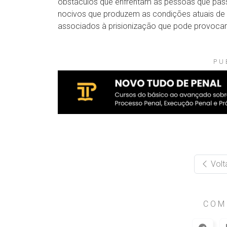
obstáculos que enfrentam as pessoas que passa
nocivos que produzem as condições atuais de 
associados à prisionização que pode provocar 
PU
Volt
COM