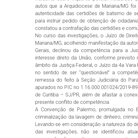
autos que a Arquidiocese de Mariana/MG foi 
autenticidade das certidões de batismo de se
para instruir pedido de obtenção de cidadania
constatou a contrafação das certidões e comuni
No curso das investigações, o Juízo de Direi
Mariana/MG, acolhendo manifestação da autorid
Gerais, declinou da competência para a Jus
interesse direto da União, conforme previsto n
âmbito da Justiça Federal, o Juízo da 4a Vara
no sentido de ser “questionável” a competê
remessa do feito à Seção Judiciária do Par
apurados no PIC no 1.16.000.001024/2019-89. 
de Curitiba – SJ/PR, além de afastar a conex
presente conflito de competência.
A Convenção de Palermo, promulgada no B
criminalização da lavagem de dinheiro, crimi
Levando-se em consideração a natureza do deli
das investigações, não se identificou atua