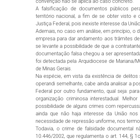
convenção não se aplica ao caso concreto.
A falsificação de documentos públicos per
território nacional, a fim de se obter visto 
Justiça Federal, pois inexiste interesse da União
Ademais, no caso em análise, em princípio, o 
empresa para dar andamento aos trâmites de o
se levante a possibilidade de que a contratante
documentação falsa chegou a ser apresentada 
foi detectada pela Arquidiocese de Mariana/MG,
de Minas Gerais.
Na espécie, em vista da existência de delito
operandi semelhante, cabe ainda analisar a pos
Federal por outro fundamento, qual seja: par
organização criminosa interestadual. Melhor
possibilidade de alguns crimes com repercussã
ainda que não haja interesse da União nos
necessidade de repressão uniforme, nos termos
Todavia, o crime de falsidade documental n
10.446/2002, que regulamenta o art. 144, § 1