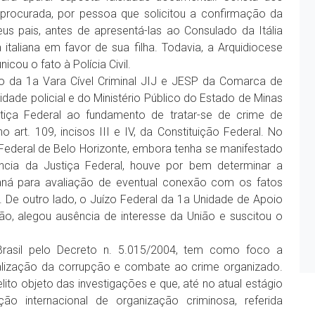
procurada, por pessoa que solicitou a confirmação da
us pais, antes de apresentá-las ao Consulado da Itália
 italiana em favor de sua filha. Todavia, a Arquidiocese
cou o fato à Polícia Civil.
to da 1a Vara Cível Criminal JIJ e JESP da Comarca de
ade policial e do Ministério Público do Estado de Minas
tiça Federal ao fundamento de tratar-se de crime de
o art. 109, incisos III e IV, da Constituição Federal. No
 Federal de Belo Horizonte, embora tenha se manifestado
ncia da Justiça Federal, houve por bem determinar a
aná para avaliação de eventual conexão com os fatos
De outro lado, o Juízo Federal da 1a Unidade de Apoio
ão, alegou ausência de interesse da União e suscitou o
rasil pelo Decreto n. 5.015/2004, tem como foco a
nalização da corrupção e combate ao crime organizado.
to objeto das investigações e que, até no atual estágio
ção internacional de organização criminosa, referida