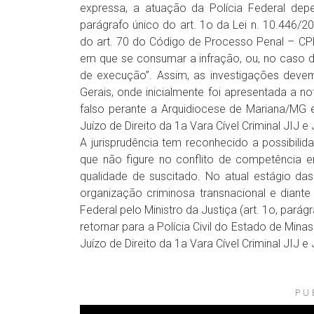
expressa, a atuação da Polícia Federal dep
parágrafo único do art. 1o da Lei n. 10.446/
do art. 70 do Código de Processo Penal – CPP
em que se consumar a infração, ou, no caso de
de execução”. Assim, as investigações devem 
Gerais, onde inicialmente foi apresentada a no
falso perante a Arquidiocese de Mariana/MG 
Juízo de Direito da 1a Vara Cível Criminal JI
A jurisprudência tem reconhecido a possibili
que não figure no conflito de competência em
qualidade de suscitado. No atual estágio da
organização criminosa transnacional e diant
Federal pelo Ministro da Justiça (art. 1o, parágr
retornar para a Polícia Civil do Estado de Min
Juízo de Direito da 1a Vara Cível Criminal JI
PU