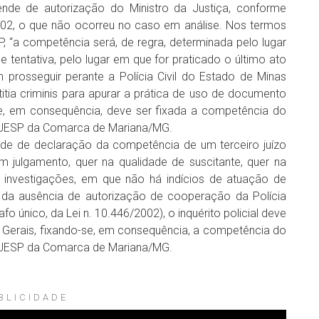
ende de autorização do Ministro da Justiça, conforme
2002, o que não ocorreu no caso em análise. Nos termos
, “a competência será, de regra, determinada pelo lugar
 tentativa, pelo lugar em que for praticado o último ato
prosseguir perante a Polícia Civil do Estado de Minas
titia criminis para apurar a prática de uso de documento
e, em consequência, deve ser fixada a competência do
J e JESP da Comarca de Mariana/MG.
dade de declaração da competência de um terceiro juízo
 julgamento, quer na qualidade de suscitante, quer na
s investigações, em que não há indícios de atuação de
e da ausência de autorização de cooperação da Polícia
afo único, da Lei n. 10.446/2002), o inquérito policial deve
as Gerais, fixando-se, em consequência, a competência do
J e JESP da Comarca de Mariana/MG.
BLICIDADE