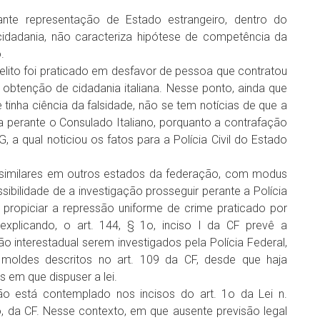
ante representação de Estado estrangeiro, dentro do
e cidadania, não caracteriza hipótese de competência da
.
delito foi praticado em desfavor de pessoa que contratou
btenção de cidadania italiana. Nesse ponto, ainda que
 tinha ciência da falsidade, não se tem notícias de que a
perante o Consulado Italiano, porquanto a contrafação
 a qual noticiou os fatos para a Polícia Civil do Estado
s similares em outros estados da federação, com modus
sibilidade de a investigação prosseguir perante a Polícia
a propiciar a repressão uniforme de crime praticado por
 explicando, o art. 144, § 1o, inciso I da CF prevê a
o interestadual serem investigados pela Polícia Federal,
 moldes descritos no art. 109 da CF, desde que haja
 em que dispuser a lei.
ão está contemplado nos incisos do art. 1o da Lei n.
o, da CF. Nesse contexto, em que ausente previsão legal