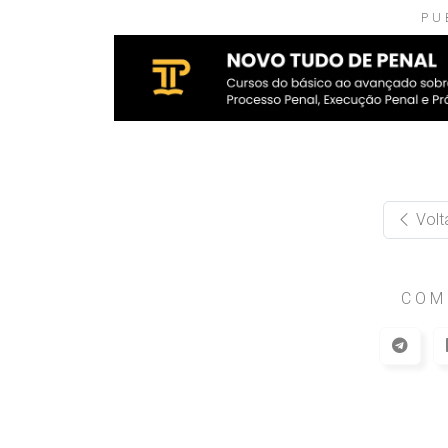
PU
Volt
COM