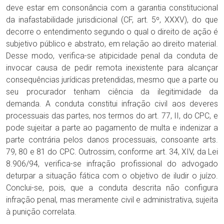
deve estar em consonância com a garantia constitucional
da inafastabilidade jurisdicional (CF, art. 5º, XXXV), do que
decorre o entendimento segundo o qual o direito de ação é
subjetivo público e abstrato, em relação ao direito material.
Desse modo, verifica-se atipicidade penal da conduta de
invocar causa de pedir remota inexistente para alcançar
consequências jurídicas pretendidas, mesmo que a parte ou
seu procurador tenham ciência da ilegitimidade da
demanda. A conduta constitui infração civil aos deveres
processuais das partes, nos termos do art. 77, II, do CPC, e
pode sujeitar a parte ao pagamento de multa e indenizar a
parte contrária pelos danos processuais, consoante arts.
79, 80 e 81 do CPC. Outrossim, conforme art. 34, XIV, da Lei
8.906/94, verifica-se infração profissional do advogado
deturpar a situação fática com o objetivo de iludir o juízo.
Conclui-se, pois, que a conduta descrita não configura
infração penal, mas meramente civil e administrativa, sujeita
à punição correlata.