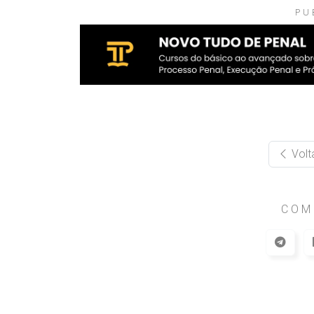
PU
Volt
COM