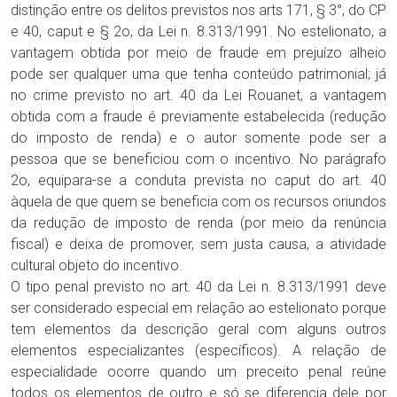
distinção entre os delitos previstos nos arts 171, § 3°, do CP
e 40, caput e § 2o, da Lei n. 8.313/1991. No estelionato, a
vantagem obtida por meio de fraude em prejuízo alheio
pode ser qualquer uma que tenha conteúdo patrimonial; já
no crime previsto no art. 40 da Lei Rouanet, a vantagem
obtida com a fraude é previamente estabelecida (redução
do imposto de renda) e o autor somente pode ser a
pessoa que se beneficiou com o incentivo. No parágrafo
2o, equipara-se a conduta prevista no caput do art. 40
àquela de que quem se beneficia com os recursos oriundos
da redução de imposto de renda (por meio da renúncia
fiscal) e deixa de promover, sem justa causa, a atividade
cultural objeto do incentivo.
O tipo penal previsto no art. 40 da Lei n. 8.313/1991 deve
ser considerado especial em relação ao estelionato porque
tem elementos da descrição geral com alguns outros
elementos especializantes (específicos). A relação de
especialidade ocorre quando um preceito penal reúne
todos os elementos de outro e só se diferencia dele por