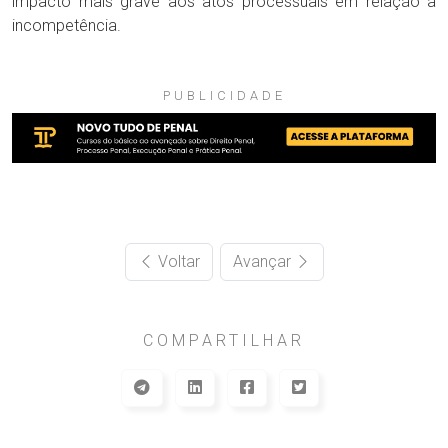
impacto mais grave aos atos processuais em relação à
incompetência.
PUBLICIDADE
Voltar
Avançar
COMPARTILHAR